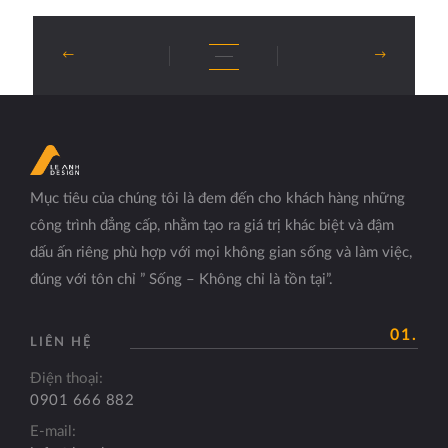
Mục tiêu của chúng tôi là đem đến cho khách hàng những
công trình đẳng cấp, nhằm tạo ra giá trị khác biệt và đậm
dấu ấn riêng phù hợp với mọi không gian sống và làm việc,
đúng với tôn chỉ ” Sống – Không chỉ là tồn tại”.
01.
LIÊN HỆ
Điện thoại:
0901 666 882
E-mail: