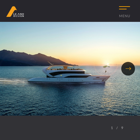
MENU
1
/
9