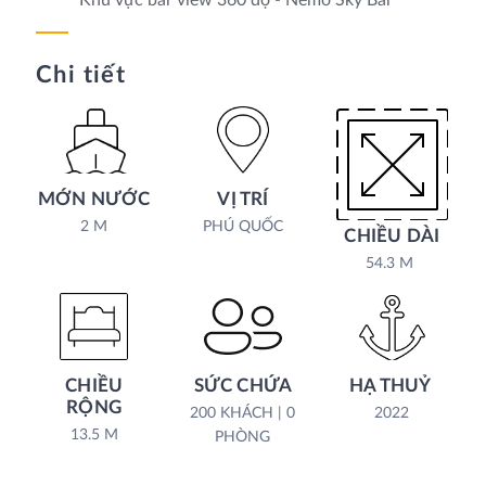
Khu vực bar view 360 độ - Nemo Sky Bar
Chi tiết
MỚN NƯỚC
VỊ TRÍ
2 M
PHÚ QUỐC
CHIỀU DÀI
54.3 M
CHIỀU
SỨC CHỨA
HẠ THUỶ
RỘNG
200 KHÁCH | 0
2022
13.5 M
PHÒNG