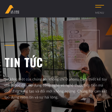
MENU
TIN TỨC
Sự khác biệt của chúng tôi không chỉ ở phong cách thiết kế tùy
chỉnh độc đáo, áp dụng công nghệ và nghệ thuật tiên tiến mà
còn là sự sáng tạo và đổi mới không ngừng. Chúng tôi cam kết
tạo dựng niềm tin và sự hài lòng.