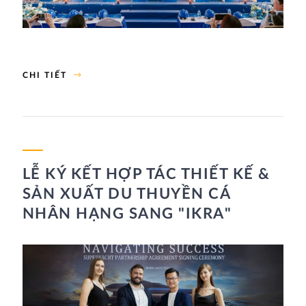
CHI TIẾT
LỄ KÝ KẾT HỢP TÁC THIẾT KẾ &
SẢN XUẤT DU THUYỀN CÁ
NHÂN HẠNG SANG "IKRA"