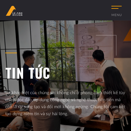
MENU
TIN TỨC
Sự khác biệt của chúng tôi không chỉ ở phong cách thiết kế tùy
chỉnh độc đáo, áp dụng công nghệ và nghệ thuật tiên tiến mà
còn là sự sáng tạo và đổi mới không ngừng. Chúng tôi cam kết
tạo dựng niềm tin và sự hài lòng.